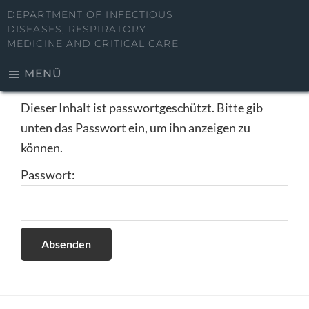
Zum
DEPARTMENT OF INFECTIOUS
Inhalt
DISEASES, RESPIRATORY
MEDICINE AND CRITICAL CARE
springen
MENÜ
Dieser Inhalt ist passwortgeschützt. Bitte gib
unten das Passwort ein, um ihn anzeigen zu
können.
Passwort: