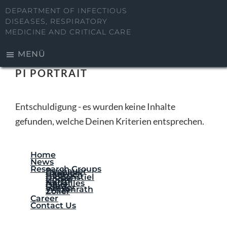
Zum
Zur
DEPARTMENT OF INFECTIOUS
Inhalt
Seitenspalte
DISEASES, RESPIRATORY
MEDICINE AND CRITICAL CARE
springen
springen
MENÜ
PI PORTRAIT
Entschuldigung - es wurden keine Inhalte
gefunden, welche Deinen Kriterien entsprechen.
Home
Seitenspalte
News
Research Groups
Buchauer
Gaebler
Hedtrich
Hippenstiel
Hocke
Kurth
Nouailles
Opitz
Sander
Witzenrath
Zoller
Career
Contact Us