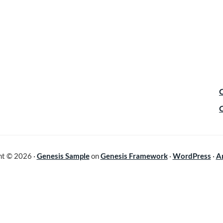
ht © 2026 ·
Genesis Sample
on
Genesis Framework
·
WordPress
·
A