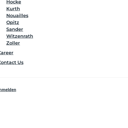
Hocke
Kurth
Nouailles
Opitz
Sander
Witzenrath
Zoller
Career
Contact Us
nmelden