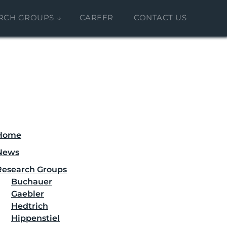
RCH GROUPS
CAREER
CONTACT US
Seitenspalte
Home
News
Research Groups
Buchauer
Gaebler
Hedtrich
Hippenstiel